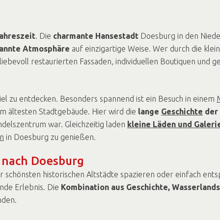
ahreszeit
. Die
charmante Hansestadt
Doesburg in den Niede
pannte Atmosphäre
auf einzigartige Weise. Wer durch die klei
 liebevoll restaurierten Fassaden, individuellen Boutiquen und 
iel zu entdecken. Besonders spannend ist ein Besuch in einem
 ältesten Stadtgebäude. Hier wird die
lange
Geschichte
der 
delszentrum war. Gleichzeitig laden
kleine Läden und Galeri
n
in Doesburg zu genießen.
g nach Doesburg
der schönsten historischen Altstädte spazieren oder einfach en
nde Erlebnis. Die
Kombination aus Geschichte, Wasserland
nden.