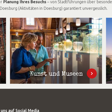
er
Planung Ihres Besuchs
– von Stadtführungen über besondere
Doesburg (Aktivitäten in Doesburg) garantiert unvergesslich.
Kunst und Museen
 uns auf Social Media