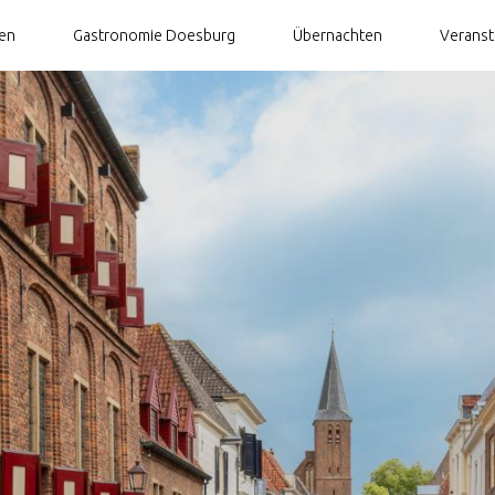
ten
Gastronomie Doesburg
Übernachten
Veranst
rg
Ausflugszielen für Gruppen
Umgeb
Ausflugsziele in Doesburg mit Kindern