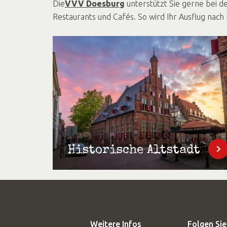
Die
VVV Doesburg
unterstützt Sie gerne bei d
Restaurants und Cafés. So wird Ihr Ausflug nach 
Historische Altstadt
Weitere Infos
Folgen Sie