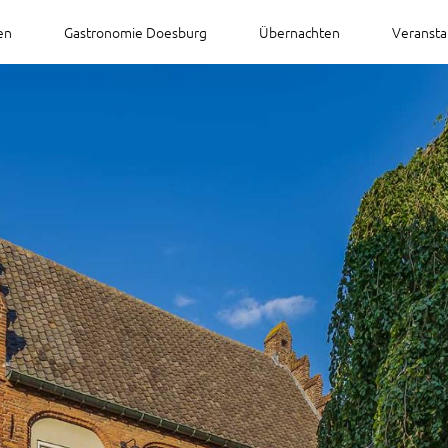
en
Gastronomie Doesburg
Übernachten
Veransta
rg
Ausflugszielen für Gruppen
Umgeb
Ausflugsziele in Doesburg mit Kindern